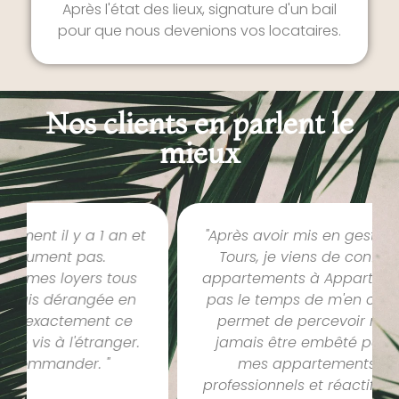
Après l'état des lieux, signature d'un bail
pour que nous devenions vos locataires.
Nos clients en parlent le
mieux
"Après avoir mis en gestion mon studio à
Tours, je viens de confier deux autres
appartements à Appart&Tours, car je n'ai
pas le temps de m'en occuper. Cela me
permet de percevoir mes loyers sans
jamais être embêté par la gestion de
mes appartements. Ils sont très
professionnels et réactifs. Je les ai même